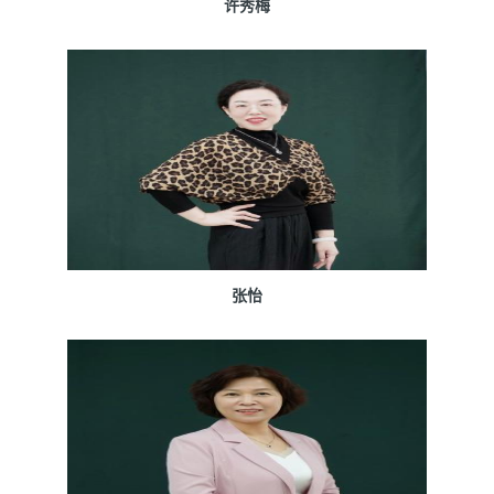
许秀梅
张怡