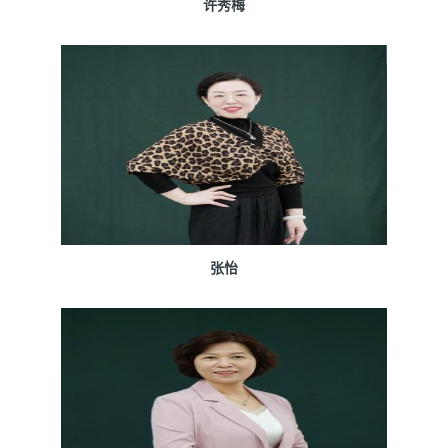
许秀梅
张怡