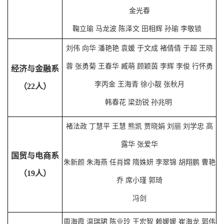
金光春
鞠立瑜
马龙波
陈泽文
田相辉
孙瑜
李敬锁
刘伟
向华
潘艳艳
袁媛
于文成
褚倩倩
于超
王晓
蓉
张勇菊
王春华
臧萌
顾颖茵
李辉
李俊
行怀勇
经济与金融系
李丙金
王海青
徐小靓 张秋月
（22人）
韩春花
梁劲锐
孙兆明
褚法政
丁慧平
王慧
熊凯
贾晓娟
刘丽
刘学忠
高
露华
张爱华
国贸与电商系
朱新颜
朱海燕
任肖嫦
隋姝妍
李翠锦
胡翔鹏
曹艳
（19人）
乔
席小瑾
郭
琦
冯
剑
周海霞
温瑞珺
陈业玲
王宏智
赖媛媛
崔海龙
郭伟