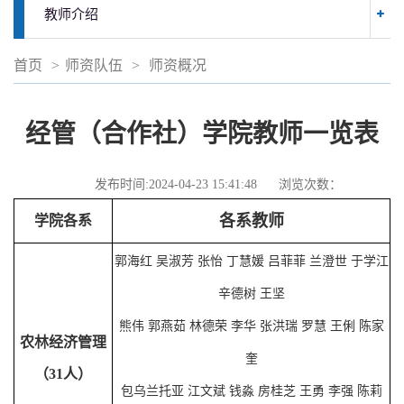
教师介绍
首页
>
师资队伍
>
师资概况
经管（合作社）学院教师一览表
发布时间:2024-04-23 15:41:48
浏览次数：
各系教师
学院各系
郭海红
吴淑芳
张
怡
丁慧媛
吕菲菲
兰澄世
于学江
辛德树
王
坚
熊伟
郭燕茹
林德荣
李华
张洪瑞
罗慧
王俐 陈家
农林经济管理
奎
（31人）
包乌兰托亚
江文斌
钱淼
房桂芝
王勇
李强
陈莉