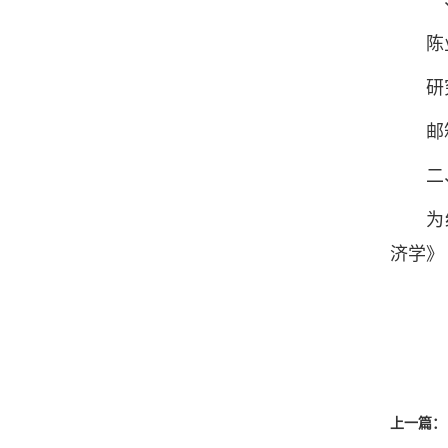
一、
陈业
研究
邮箱：h
二、
为经济
济学》
上一篇：