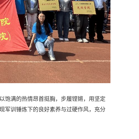
以饱满的热情昂首挺胸，步履铿锵，用坚定
现军训锤炼下的良好素养与过硬作风，充分