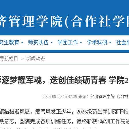
究生教育
师资队伍
学团工作
学术科研
社会
...
...
...
...
导航栏目
>
新闻动态
彩逐梦耀军魂，迭创佳绩砺青春 学院2
2025-09-20 15:47:39
来源：
经济管理学院（合作
猎迎风展，意气风发正少年。2025级新生军训落下帷
铁意志，圆满完成各项训练任务，最终斩获“军训工作先进