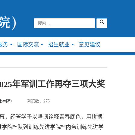
服务
国际交流
招生就业
意见建议
...
...
...
025年军训工作再夺三项大奖
社学院）
浏览数：
275
幕，经管学子以坚韧诠释青春底色，用拼搏
学院”“队列训练先进学院”“内务训练先进学