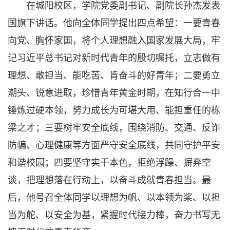
在城阳校区，学院党委副书记、副院长孙杰发表
国旗下讲话。他向全体同学提出四点希望：一要青春
向党、胸怀家国，将个人理想融入国家发展大局，牢
记习近平总书记对新时代青年的殷切嘱托，立志做有
理想、敢担当、能吃苦、肯奋斗的好青年；二要勇立
潮头、锐意进取，珍惜青年黄金时期，在知行合一中
锤炼过硬本领，努力成长为可堪大用、能担重任的栋
梁之才；三要树牢安全底线，围绕消防、交通、反诈
防骗、心理健康等方面严守安全底线，共同守护平安
和谐校园；四要坚守实干本色，拒绝浮躁、摒弃空
谈，把理想落在行动上，以奋斗成就青春担当。最
后，他号召全体同学以理想为帆、以本领为桨、以担
当为舵、以安全为基，紧握时代接力棒，奋力书写无