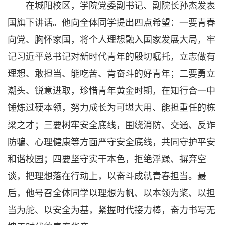
在城阳校区，学院党委副书记、副院长孙杰发表
国旗下讲话。他向全体同学提出四点希望：一要青春
向党、胸怀家国，将个人理想融入国家发展大局，牢
记习近平总书记对新时代青年的殷切嘱托，立志做有
理想、敢担当、能吃苦、肯奋斗的好青年；二要勇立
潮头、锐意进取，珍惜青年黄金时期，在知行合一中
锤炼过硬本领，努力成长为可堪大用、能担重任的栋
梁之才；三要树牢安全底线，围绕消防、交通、反诈
防骗、心理健康等方面严守安全底线，共同守护平安
和谐校园；四要坚守实干本色，拒绝浮躁、摒弃空
谈，把理想落在行动上，以奋斗成就青春担当。最
后，他号召全体同学以理想为帆、以本领为桨、以担
当为舵、以安全为基，紧握时代接力棒，奋力书写无