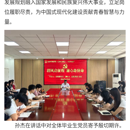
发展规划融入国家发展和民族复兴伟大事业，立足岗
位履职尽责，为中国式现代化建设贡献青春智慧与力
量。
孙杰在讲话中对全体毕业生党员寄予殷切期许。