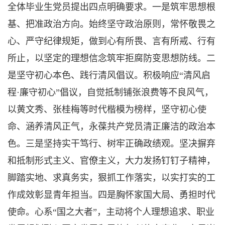
全体毕业生党员提出四点明确要求。一是筑牢思想根
基、把准政治方向。始终坚守政治原则，常怀敬畏之
心、严守纪律规矩，做到心有所畏、言有所戒、行有
所止，以坚定的理想信念筑牢拒腐防变思想防线。二
是坚守初心本色、践行清风倡议。积极响应“清风启
程·廉守初心”倡议，自觉抵制铺张浪费等不良风气，
以黄文秀、张桂梅等时代楷模为榜样，坚守初心使
命、涵养清风正气，永葆共产党员清正廉洁的政治本
色。三是坚持实干笃行、树牢正确政绩观。坚决摒弃
和抵制形式主义、官僚主义，大力发扬钉钉子精神，
脚踏实地、求真务实，狠抓工作落实，以实打实的工
作成效彰显青年担当。四是胸怀家国大局、勇担时代
使命。心系“国之大者”，主动将个人理想追求、职业