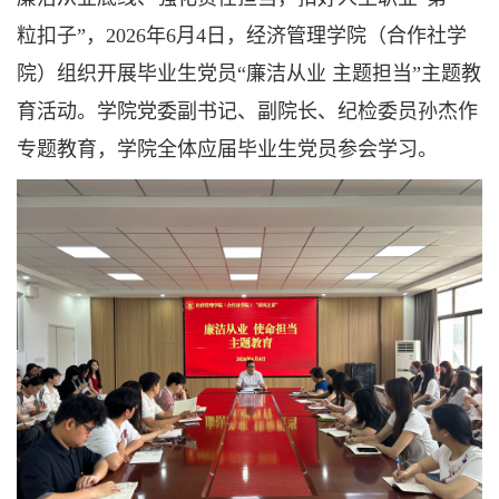
粒扣子”，2026年6月4日，经济管理学院（合作社学
院）组织开展毕业生党员“廉洁从业 主题担当”主题教
育活动。学院党委副书记、副院长、纪检委员孙杰作
专题教育，学院全体应届毕业生党员参会学习。