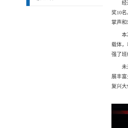
经过激
奖10
掌声和
本次比
载体，
强了班
未来，
展丰富
复兴大