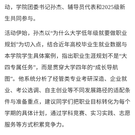
动，学院团委书记孙杰、辅导员
代表和
2025
级新
生共同参与。
活动伊始，
孙杰
以
“
为什么大学低年级就要做职业
规划
”
为切入点，结合近年高校毕业生就业数据与
本
学
院学生
具体
案例，指出职业生涯规划不是
“
大
四专属任务
”
，而是贯穿大学四年的
“
成长导航
图
”
。他
系统
分析了
经管类专业
考研深造、企业就
业、考公选调、自主创业等不同发展路径的适配条
件与准备重点，建议同学们把职业目标转化为每个
学期的具体计划，通过学科竞赛、实习实践、志愿
服务等方式积累竞争力。