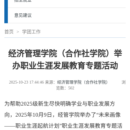
招生就业
意见建议
首页
>
学团工作
经济管理学院（合作社学院）举
办职业生涯发展教育专题活动
2025-10-23 17:44:46
来源：
经济管理学院（合作社学院）
浏
览数：
502
为帮助
2025
级新生尽快明确学业与职业
发展
方
向，
2025
年
10
月
9
日，
经管学院
举办了
“
未来画像
——
职业生涯起航计划
”
职业生涯发展教育专题活