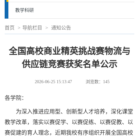
教学科研
首页
>
导航栏目
>
通知公告
全国高校商业精英挑战赛物流与
供应链竞赛获奖名单公示
2026-06-25 15:13:47
浏览数：
145
各学院：
为深入推进应用型、创新型人才培养，深化课堂
教学改革，落实以赛促学、以赛促练、以赛促教、以
赛促建的育人理念，近期我校有序组织开展全国高校