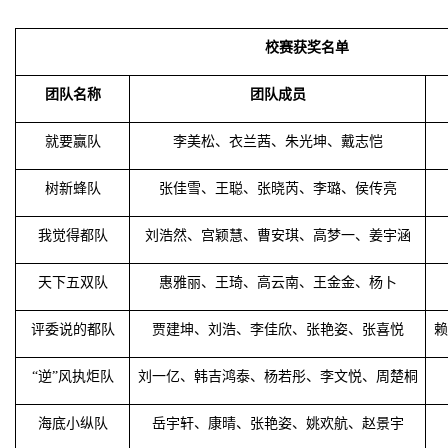
校赛获奖名单
团队名称
团队成员
就要赢队
李美松、衣兰茜、朱光坤、戴志恺
树新蜂队
张佳雪、王聪、张晓芮、李璐、侯传亮
我觉得都队
刘浩然、宫颖慧、曹安琪、高梦一、姜宇涵
天下五双队
惠雅丽、王琦、高云南、王金金、杨卜
评委说的都队
贾建坤、刘浩、李佳欣、张艳姿、张喜悦
赖
“逆”风执炬队
刘一亿、韩吉鸿泰、杨若彤、李文悦、周楚桐
海底小纵队
岳宇轩、康晴、张艳姿、姚欢航、赵景宇