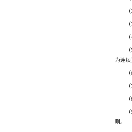
（2）
（3）
（4）
（5）交
为连续
（6）
（7）
（8）
（9）
则。