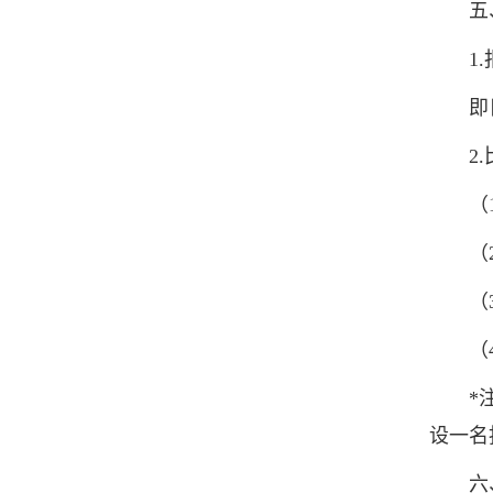
五、
1.
即日起
2.
（1）
（2）
（3） 
（4）
*注：
设一名
六、