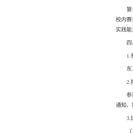
第十二
校内赛
实践能
四、
1.
东方财
2.
参赛者
通知、
3.
（1）