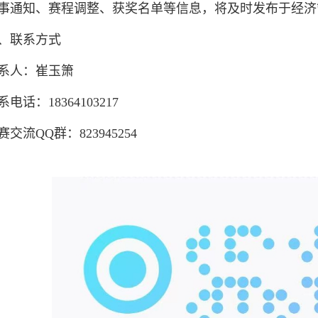
知、赛程调整、获奖名单等信息，将及时发布于经济管
联系方式
人：崔玉箫
：18364103217
流QQ群：823945254