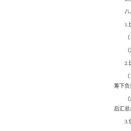
八、
1.
（1
（2）
2.
（1）
筹下负
（2）
后汇总
3.