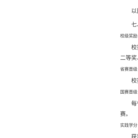
以比赛
七、
校级奖励
校赛总
二等奖
省赛晋级
校赛综
国赛晋级
每省（
赛。
实践学分
获奖