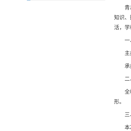
青岛农
知识、
活，学
一、
主办
承办
二、
全校全
形。
三、
本次赛