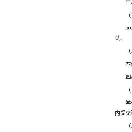
三
（一
202
试。
（二
本微专
四
（一
学生自
内提交
（二