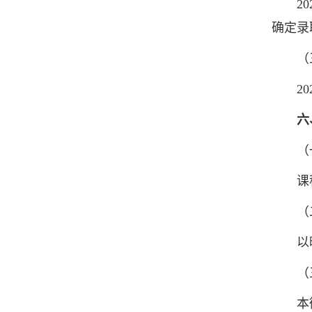
202
确定录
（三
202
六
（一
课程
（二
以晚
（三
本微专