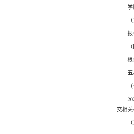
学院对
（三
报名人
（四
根据学
五
（一
202
交相关
（二