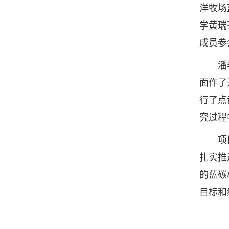
洋牧场
学黄瑞
成员参
潘艳艳
面作了
行了点
究过程
项目组
扎实推
的蓝碳
目标和