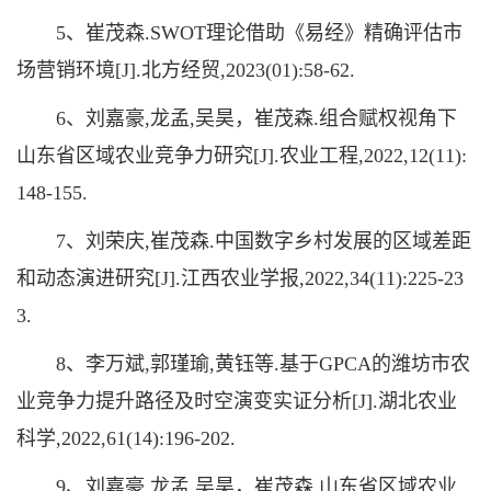
5、崔茂森.SWOT理论借助《易经》精确评估市
场营销环境[J].北方经贸,2023(01):58-62.
6、刘嘉豪,龙孟,吴昊，崔茂森.组合赋权视角下
山东省区域农业竞争力研究[J].农业工程,2022,12(11):
148-155.
7、刘荣庆,崔茂森.中国数字乡村发展的区域差距
和动态演进研究[J].江西农业学报,2022,34(11):225-23
3.
8、李万斌,郭瑾瑜,黄钰等.基于GPCA的潍坊市农
业竞争力提升路径及时空演变实证分析[J].湖北农业
科学,2022,61(14):196-202.
9、刘嘉豪,龙孟,吴昊，崔茂森.山东省区域农业