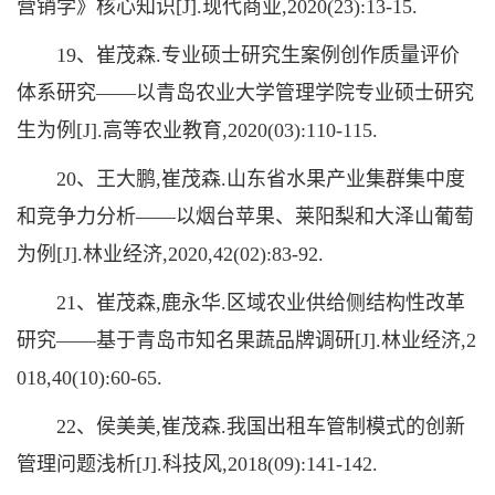
营销学》核心知识[J].现代商业,2020(23):13-15.
19、崔茂森.专业硕士研究生案例创作质量评价
体系研究——以青岛农业大学管理学院专业硕士研究
生为例[J].高等农业教育,2020(03):110-115.
20、王大鹏,崔茂森.山东省水果产业集群集中度
和竞争力分析——以烟台苹果、莱阳梨和大泽山葡萄
为例[J].林业经济,2020,42(02):83-92.
21、崔茂森,鹿永华.区域农业供给侧结构性改革
研究——基于青岛市知名果蔬品牌调研[J].林业经济,2
018,40(10):60-65.
22、侯美美,崔茂森.我国出租车管制模式的创新
管理问题浅析[J].科技风,2018(09):141-142.