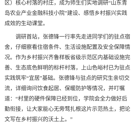
区）核心村落的村庄，成为师生们实地调研“山东青
岛农业产业金融科技小院”建设、感悟乡村振兴实践
成效的生动课堂。
调研首站，张德锋一行率先走进同学们的驻点宿
舍，仔细察看住宿条件、生活设施配置及安全保障情
况。作为乡村振兴齐鲁样板省级示范区内基础设施完
善、生态底色鲜明的标杆村落，上山色峪村已为驻点
实践筑牢“宜居”基础。张德锋与驻点的研究生亲切交
流，详细询问饮食起居、保暖防护等情况，并叮嘱
道：“村里的硬件保障已经到位，学院会全力做好后
勤衔接，让大家能心无旁骛扎根这片示范热土，把论
文写在乡村振兴的沃土上。”